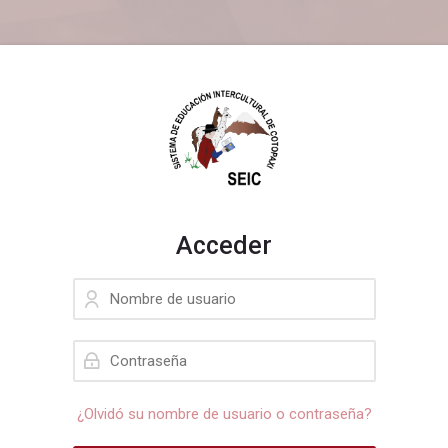
Skip to navigation
Skip to search form
Skip to login form
Salta al contenido principal
Skip to accessibility options
Skip to footer
Skip accessibility options
Acceder
Nombre de usuario
Contraseña
¿Olvidó su nombre de usuario o contraseña?