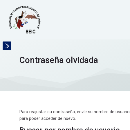
Skip to navigation
Skip to search form
Skip to login form
Salta al contenido principal
Skip to accessibility options
Skip to footer
Skip accessibility options
Contraseña olvidada
Para reajustar su contraseña, envíe su nombre de usuario
para poder acceder de nuevo.