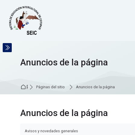
Skip to navigation
Skip to search form
Skip to login form
Salta al contenido principal
Skip to accessibility options
Skip to footer
Skip accessibility options
Anuncios de la página
Página Principal
Páginas del sitio
Anuncios de la página
Anuncios de la página
Requisitos de finalización
Avisos y novedades generales