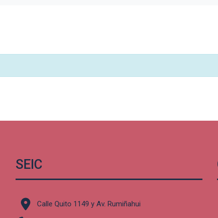
SEIC
Calle Quito 1149 y Av. Rumiñahui